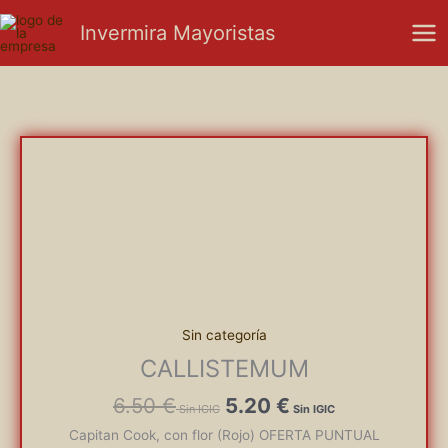
Ir
Mai
Invermira Mayoristas
al
Men
contenido
El
El
precio
precio
original
actual
era:
es:
6.50 €.
5.20 €.
Sin categoría
CALLISTEMUM
6.50
€
5.20
€
Capitan Cook, con flor (Rojo) OFERTA PUNTUAL