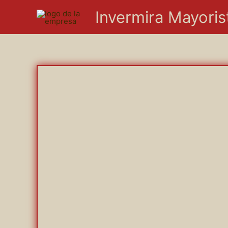
Ir
Invermira Mayoris
al
contenido