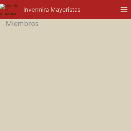
Ir
Mai
Invermira Mayoristas
al
Me
contenido
Miembros