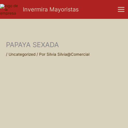
Ir
Mai
Invermira Mayoristas
al
Men
contenido
PAPAYA SEXADA
/
Uncategorized
/ Por
Silvia Silvia@Comercial