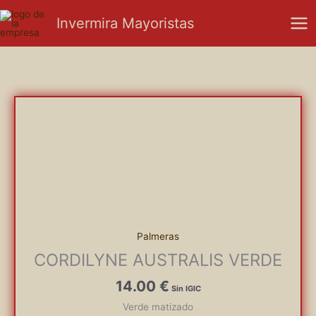
Ir
Mai
Invermira Mayoristas
al
Men
contenido
Palmeras
CORDILYNE AUSTRALIS VERDE
14.00
€
Verde matizado