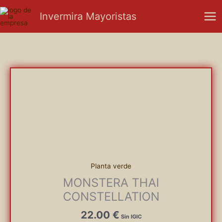
Ir
Mai
Invermira Mayoristas
al
Men
contenido
Planta verde
MONSTERA THAI
CONSTELLATION
22.00
€