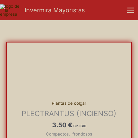
Ir
Mai
Invermira Mayoristas
al
Men
contenido
Plantas de colgar
PLECTRANTUS (INCIENSO)
3.50
€
Compactos, frondosos