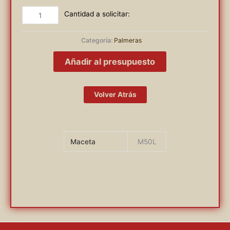
WODYETIA
BIFURCATA
cantidad
Categoría:
Palmeras
Añadir al presupuesto
Volver Atrás
Maceta
M50L