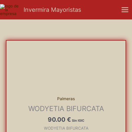
Ir
Mai
Invermira Mayoristas
al
Men
contenido
Palmeras
WODYETIA BIFURCATA
90.00
€
WODYETIA BIFURCATA