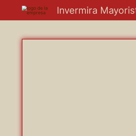
Ir
Invermira Mayoris
al
contenido