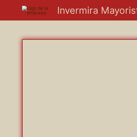
Ir
Invermira Mayoris
al
contenido